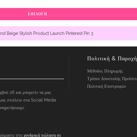
ΕΠΙΛΟΓΉ
ΕΠΙΛΟΓΉ
ΕΠΙΛΟΓΉ
ΕΠΙΛΟΓΉ
ΕΠΙΛΟΓΉ
ΕΠΙΛΟΓΉ
ΕΠΙΛΟΓΉ
ΕΠΙΛΟΓΉ
Πολιτική & Παροχή
Μέθοδος Πληρωμής
Τρόποι Αποστολής Προϊόντ
Πολιτική Επιστροφών
βού 26 και μπορείτε να μας
μας στείλετε στα Social Media
υπηρετήσουμε.
ευόμαστε στη
χονδρική πώληση σε