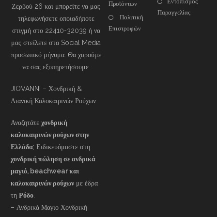
Εντοπισμός
Προϊόντων
Ζερβού 26 και μπορείτε να μας
Παραγγελίας
Πολιτική
τηλεφωνήσετε οποιαδήποτε
Επιστροφών
στιγμή στο 22410-32039 ή να
μας στείλετε στα Social Media
προσωπικό μήνυμα. Θα χαρούμε
να σας εξυπηρετήσουμε.
JIOVANNI – Χονδρική &
Λιανική Καλοκαιρινών Ρούχων
Αναζητάτε
χονδρική
καλοκαιρινών ρούχων στην
Ελλάδα
; Ειδικευόμαστε στη
χονδρική πώληση σε ανδρικά
μαγιό, beachwear και
καλοκαιρινών ρούχων
με έδρα
τη
Ρόδο
.
– Ανδρικά Μαγιο Χονδρική