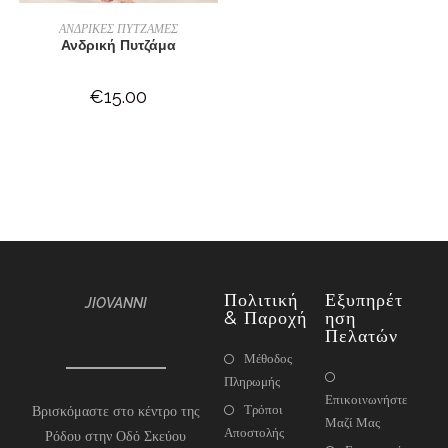
ΕΠΙΛΟΓΉ
ΑΝΔΡΙΚΕΣ ΠΥΤΖΑΜΕΣ
Ανδρική Πυτζάμα
€
15.00
Πολιτική
Εξυπηρέτ
JIOVANNI
& Παροχή
Ηση
Πελατών
Μέθοδος
Πληρωμής
Επικοινωνήστε
Τρόποι
Βρισκόμαστε στο κέντρο της
Μαζί Μας
Αποστολής
Ρόδου στην Οδό Σκεύου