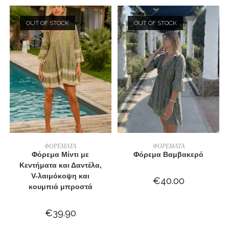
OUT OF STOCK
OUT OF STOCK
ΕΠΙΛΟΓΉ
ΔΙΑΒΆΣΤΕ ΠΕΡΙΣΣΌΤΕΡΑ
ΦΟΡΕΜΑΤΑ
ΦΟΡΕΜΑΤΑ
Φόρεμα Μίντι με
Φόρεμα Βαμβακερό
Κεντήματα και Δαντέλα,
V-λαιμόκοψη και
€
40.00
κουμπιά μπροστά
€
39.90