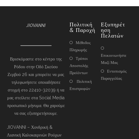
Πολιτική
Εξυπηρέτ
JIOVANNI
& Παροχή
Ηση
Πελατών
Μέθοδος
Πληρωμής
Επικοινωνήστε
Τρόποι
Βρισκόμαστε στο κέντρο της
Μαζί Μας
Αποστολής
Ρόδου στην Οδό Σκεύου
Εντοπισμός
Προϊόντων
Ζερβού 26 και μπορείτε να μας
Παραγγελίας
Πολιτική
τηλεφωνήσετε οποιαδήποτε
Επιστροφών
στιγμή στο 22410-32039 ή να
μας στείλετε στα Social Media
προσωπικό μήνυμα. Θα χαρούμε
να σας εξυπηρετήσουμε.
JIOVANNI – Χονδρική &
Λιανική Καλοκαιρινών Ρούχων