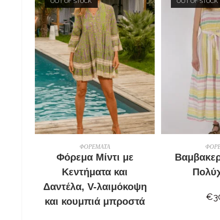
OUT OF STOCK
OUT OF STOCK
ΕΠΙΛΟΓΉ
ΔΙΑΒΆΣΤΕ 
ΦΟΡΕΜΑΤΑ
ΦΟΡ
Φόρεμα Μίντι με
Βαμβακε
Κεντήματα και
Πολύ
Δαντέλα, V-λαιμόκοψη
€
3
και κουμπιά μπροστά