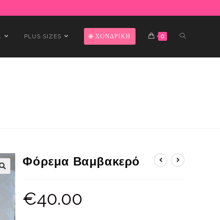
Α
PLUS SIZES
ΧΟΝΔΡΙΚΗ
0
Φόρεμα Βαμβακερό
€
40.00