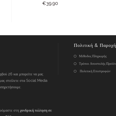
€
39.90
Πολιτική & Παροχή
Μέθοδος Πληρωμής
Τρόποι Αποστολής Προϊό
Πολιτική Επιστροφών
βού 26 και μπορείτε να μας
μας στείλετε στα Social Media
υπηρετήσουμε.
ευόμαστε στη
χονδρική πώληση σε