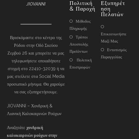
Πολιτική
Εξυπηρέτ
JIOVANNI
& Παροχή
Ηση
Πελατών
Μέθοδος
Πληρωμής
Επικοινωνήστε
Τρόποι
Βρισκόμαστε στο κέντρο της
Μαζί Μας
Αποστολής
Ρόδου στην Οδό Σκεύου
Εντοπισμός
Προϊόντων
Ζερβού 26 και μπορείτε να μας
Παραγγελίας
Πολιτική
τηλεφωνήσετε οποιαδήποτε
Επιστροφών
στιγμή στο 22410-32039 ή να
μας στείλετε στα Social Media
προσωπικό μήνυμα. Θα χαρούμε
να σας εξυπηρετήσουμε.
JIOVANNI – Χονδρική &
Λιανική Καλοκαιρινών Ρούχων
Αναζητάτε
χονδρική
καλοκαιρινών ρούχων στην