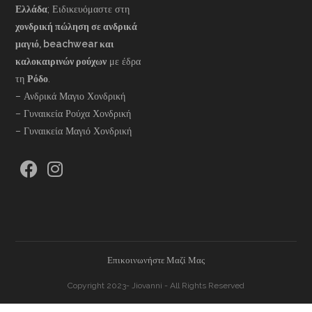
Ελλάδα
; Ειδικευόμαστε στη
χονδρική πώληση σε ανδρικά
μαγιό, beachwear και
καλοκαιρινών ρούχων
με έδρα
τη
Ρόδο
.
– Ανδρικά Μαγιο Χονδρική
– Γυναικεία Ρούχα Χονδρική
– Γυναικεία Μαγιό Χονδρική
Επικοινωνήστε Μαζί Μας
Copyright 2023- Jiovanni - All Rights Reserved