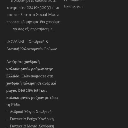
τηλεφωνήσετε οποιαδήποτε
Επιστροφών
στιγμή στο 22410-32039 ή να
μας στείλετε στα Social Media
προσωπικό μήνυμα. Θα χαρούμε
να σας εξυπηρετήσουμε.
JIOVANNI – Χονδρική &
Λιανική Καλοκαιρινών Ρούχων
Αναζητάτε
χονδρική
καλοκαιρινών ρούχων στην
Ελλάδα
; Ειδικευόμαστε στη
χονδρική πώληση σε ανδρικά
μαγιό, beachwear και
καλοκαιρινών ρούχων
με έδρα
τη
Ρόδο
.
– Ανδρικά Μαγιο Χονδρική
– Γυναικεία Ρούχα Χονδρική
– Γυναικεία Μαγιό Χονδρική