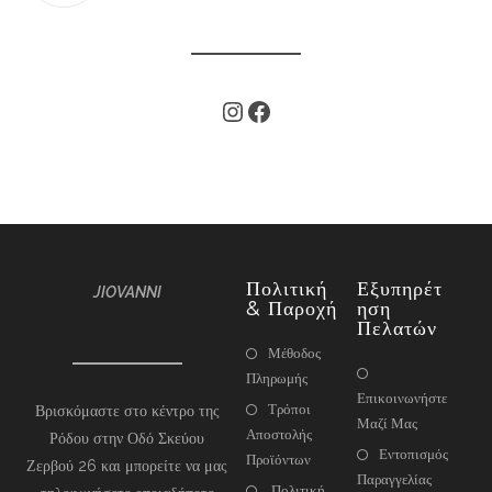
Πολιτική
Εξυπηρέτ
JIOVANNI
& Παροχή
Ηση
Πελατών
Μέθοδος
Πληρωμής
Επικοινωνήστε
Τρόποι
Βρισκόμαστε στο κέντρο της
Μαζί Μας
Αποστολής
Ρόδου στην Οδό Σκεύου
Εντοπισμός
Προϊόντων
Ζερβού 26 και μπορείτε να μας
Παραγγελίας
Πολιτική