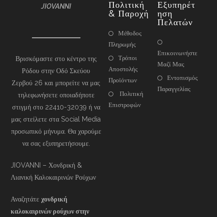
Πολιτική
Εξυπηρέτ
JIOVANNI
& Παροχή
Ηση
Πελατών
Μέθοδος
Πληρωμής
Επικοινωνήστε
Τρόποι
Βρισκόμαστε στο κέντρο της
Μαζί Μας
Αποστολής
Ρόδου στην Οδό Σκεύου
Εντοπισμός
Προϊόντων
Ζερβού 26 και μπορείτε να μας
Παραγγελίας
Πολιτική
τηλεφωνήσετε οποιαδήποτε
Επιστροφών
στιγμή στο 22410-32039 ή να
μας στείλετε στα Social Media
προσωπικό μήνυμα. Θα χαρούμε
να σας εξυπηρετήσουμε.
JIOVANNI – Χονδρική &
Λιανική Καλοκαιρινών Ρούχων
Αναζητάτε
χονδρική
καλοκαιρινών ρούχων στην