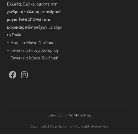
Ελλάδα
; Ειδικευόμαστε στη
χονδρική πώληση σε ανδρικά
μαγιό, beachwear και
καλοκαιρινών ρούχων
με έδρα
τη
Ρόδο
.
– Ανδρικά Μαγιο Χονδρική
– Γυναικεία Ρούχα Χονδρική
– Γυναικεία Μαγιό Χονδρική
Επικοινωνήστε Μαζί Μας
Copyright 2023- Jiovanni - All Rights Reserved