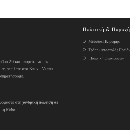
Πολιτική & Παροχή
Μέθοδος Πληρωμής
Τρόποι Αποστολής Προϊό
Πολιτική Επιστροφών
βού 26 και μπορείτε να μας
μας στείλετε στα Social Media
υπηρετήσουμε.
ευόμαστε στη
χονδρική πώληση σε
 τη
Ρόδο
.