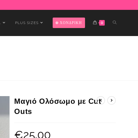
Α
PLUS SIZES
ΧΟΝΔΡΙΚΗ
0
Μαγιό Ολόσωμο με Cut
Outs
€
25.00