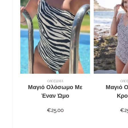
ΕΠΙΛΟΓΉ
ΕΠΙ
ΟΛΟΣΩΜΑ
ΟΛΟ
Μαγιό Ολόσωμο Με
Μαγιό 
Έναν Ώμο
Κρο
€
25.00
€
2