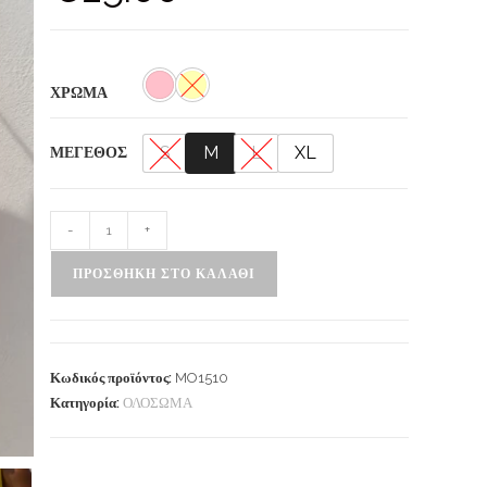
ΧΡΩΜΑ
S
M
L
XL
ΜΕΓΕΘΟΣ
-
+
ΠΡΟΣΘΉΚΗ ΣΤΟ ΚΑΛΆΘΙ
Κωδικός προϊόντος:
MO1510
Κατηγορία:
ΟΛΟΣΩΜΑ