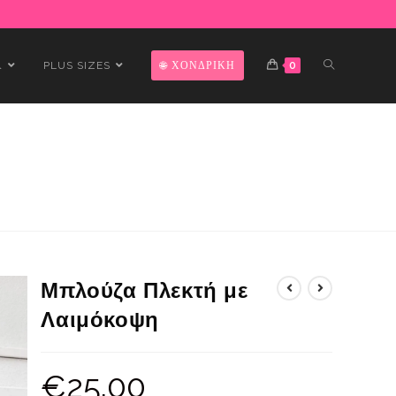
Α
PLUS SIZES
ΧΟΝΔΡΙΚΗ
0
Μπλούζα Πλεκτή με
Λαιμόκοψη
€
25.00