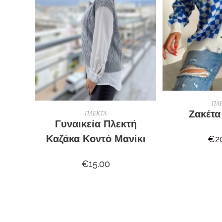
ΕΠΙ
ΠΛ
ΕΠΙΛΟΓΉ
Ζακέτα
ΠΛΕΚΤΑ
Γυναικεία Πλεκτή
Καζάκα Κοντό Μανίκι
€
2
€
15.00