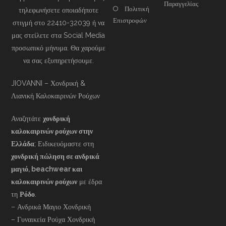
Παραγγελίας
Πολιτική
τηλεφωνήσετε οποιαδήποτε
Επιστροφών
στιγμή στο 22410-32039 ή να
μας στείλετε στα Social Media
προσωπικό μήνυμα. Θα χαρούμε
να σας εξυπηρετήσουμε.
JIOVANNI – Χονδρική &
Λιανική Καλοκαιρινών Ρούχων
Αναζητάτε
χονδρική
καλοκαιρινών ρούχων στην
Ελλάδα
; Ειδικευόμαστε στη
χονδρική πώληση σε ανδρικά
μαγιό, beachwear και
καλοκαιρινών ρούχων
με έδρα
τη
Ρόδο
.
– Ανδρικά Μαγιο Χονδρική
– Γυναικεία Ρούχα Χονδρική