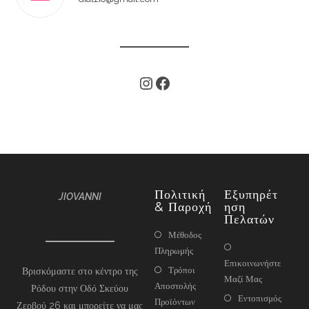
Πολιτική
Εξυπηρέτ
JIOVANNI
& Παροχή
Ηση
Πελατών
Μέθοδος
Πληρωμής
Επικοινωνήστε
Τρόποι
Βρισκόμαστε στο κέντρο της
Μαζί Μας
Αποστολής
Ρόδου στην Οδό Σκεύου
Εντοπισμός
Προϊόντων
Ζερβού 26 και μπορείτε να μας