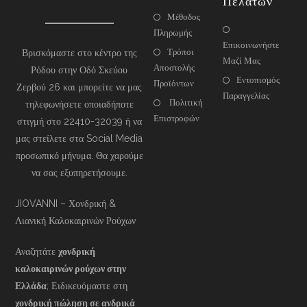
Πελατών
Μέθοδος
Πληρωμής
Επικοινωνήστε
Τρόποι
Βρισκόμαστε στο κέντρο της
Μαζί Μας
Αποστολής
Ρόδου στην Οδό Σκεύου
Εντοπισμός
Προϊόντων
Ζερβού 26 και μπορείτε να μας
Παραγγελίας
Πολιτική
τηλεφωνήσετε οποιαδήποτε
Επιστροφών
στιγμή στο 22410-32039 ή να
μας στείλετε στα Social Media
προσωπικό μήνυμα. Θα χαρούμε
να σας εξυπηρετήσουμε.
JIOVANNI – Χονδρική &
Λιανική Καλοκαιρινών Ρούχων
Αναζητάτε
χονδρική
καλοκαιρινών ρούχων στην
Ελλάδα
; Ειδικευόμαστε στη
χονδρική πώληση σε ανδρικά