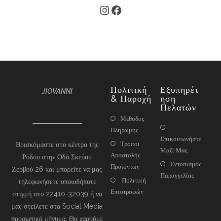
Πολιτική
Εξυπηρέτ
JIOVANNI
& Παροχή
Ηση
Πελατών
Μέθοδος
Πληρωμής
Επικοινωνήστε
Τρόποι
Βρισκόμαστε στο κέντρο της
Μαζί Μας
Αποστολής
Ρόδου στην Οδό Σκεύου
Εντοπισμός
Προϊόντων
Ζερβού 26 και μπορείτε να μας
Παραγγελίας
Πολιτική
τηλεφωνήσετε οποιαδήποτε
Επιστροφών
στιγμή στο 22410-32039 ή να
μας στείλετε στα Social Media
προσωπικό μήνυμα. Θα χαρούμε