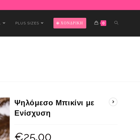
Α
PLUS SIZES
ΧΟΝΔΡΙΚΗ
0
Ψηλόμεσο Μπικίνι με
Ενίσχυση
€
25.00