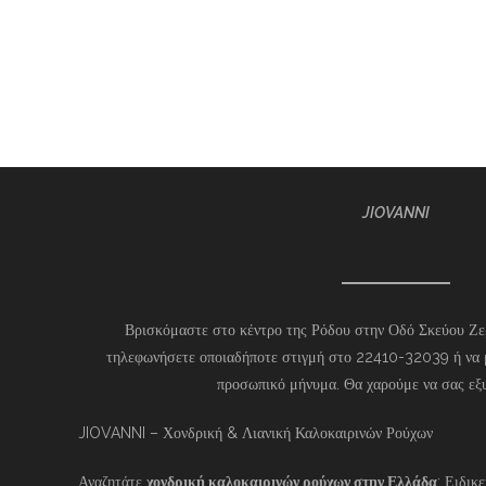
JIOVANNI
Βρισκόμαστε στο κέντρο της Ρόδου στην Οδό Σκεύου Ζερ
τηλεφωνήσετε οποιαδήποτε στιγμή στο 22410-32039 ή να 
προσωπικό μήνυμα. Θα χαρούμε να σας εξ
JIOVANNI – Χονδρική & Λιανική Καλοκαιρινών Ρούχων
Αναζητάτε
χονδρική καλοκαιρινών ρούχων στην Ελλάδα
; Ειδικ