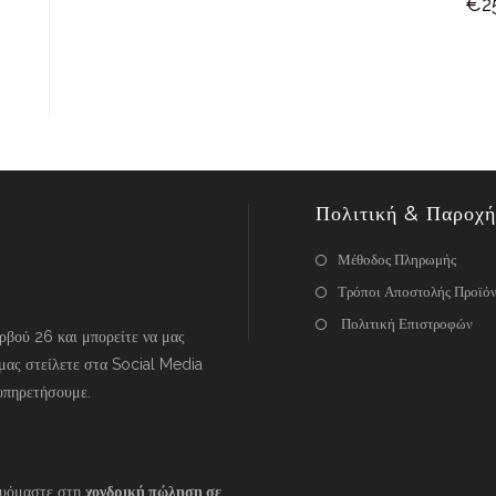
€
2
Πολιτική & Παροχή
Μέθοδος Πληρωμής
Τρόποι Αποστολής Προϊό
Πολιτική Επιστροφών
βού 26 και μπορείτε να μας
μας στείλετε στα Social Media
υπηρετήσουμε.
ευόμαστε στη
χονδρική πώληση σε