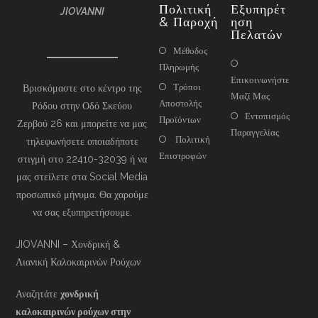
Πολιτική
Εξυπηρέτ
JIOVANNI
& Παροχή
Ηση
Πελατών
Μέθοδος
Πληρωμής
Επικοινωνήστε
Τρόποι
Βρισκόμαστε στο κέντρο της
Μαζί Μας
Αποστολής
Ρόδου στην Οδό Σκεύου
Εντοπισμός
Προϊόντων
Ζερβού 26 και μπορείτε να μας
Παραγγελίας
Πολιτική
τηλεφωνήσετε οποιαδήποτε
Επιστροφών
στιγμή στο 22410-32039 ή να
μας στείλετε στα Social Media
προσωπικό μήνυμα. Θα χαρούμε
να σας εξυπηρετήσουμε.
JIOVANNI – Χονδρική &
Λιανική Καλοκαιρινών Ρούχων
Αναζητάτε
χονδρική
καλοκαιρινών ρούχων στην