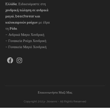
Ελλάδα
; Ειδικευόμαστε στη
χονδρική πώληση σε ανδρικά
μαγιό, beachwear και
καλοκαιρινών ρούχων
με έδρα
τη
Ρόδο
.
– Ανδρικά Μαγιο Χονδρική
– Γυναικεία Ρούχα Χονδρική
– Γυναικεία Μαγιό Χονδρική
Επικοινωνήστε Μαζί Μας
Copyright 2023- Jiovanni - All Rights Reserved