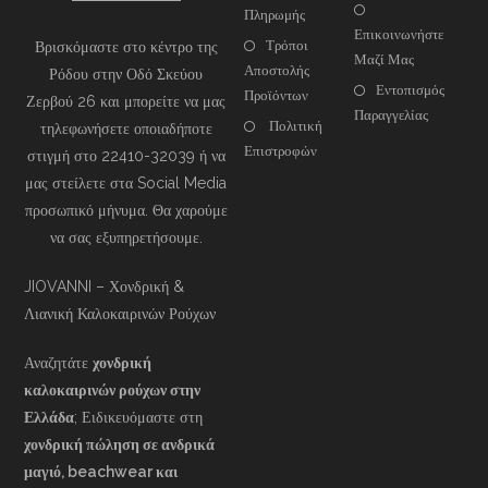
Πληρωμής
Επικοινωνήστε
Τρόποι
Βρισκόμαστε στο κέντρο της
Μαζί Μας
Αποστολής
Ρόδου στην Οδό Σκεύου
Εντοπισμός
Προϊόντων
Ζερβού 26 και μπορείτε να μας
Παραγγελίας
Πολιτική
τηλεφωνήσετε οποιαδήποτε
Επιστροφών
στιγμή στο 22410-32039 ή να
μας στείλετε στα Social Media
προσωπικό μήνυμα. Θα χαρούμε
να σας εξυπηρετήσουμε.
JIOVANNI – Χονδρική &
Λιανική Καλοκαιρινών Ρούχων
Αναζητάτε
χονδρική
καλοκαιρινών ρούχων στην
Ελλάδα
; Ειδικευόμαστε στη
χονδρική πώληση σε ανδρικά
μαγιό, beachwear και