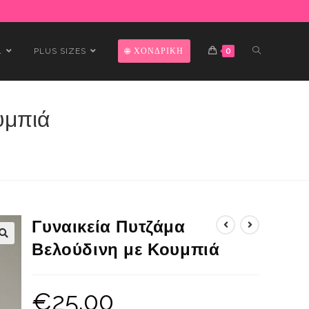
Α
PLUS SIZES
ΧΟΝΔΡΙΚΗ
0
υμπιά
Γυναικεία Πυτζάμα
Βελούδινη με Κουμπιά
€
25.00