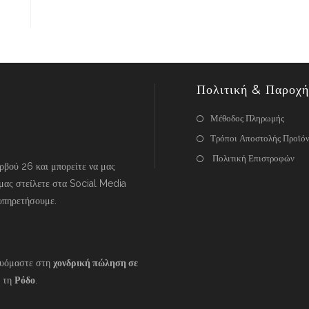
Πολιτική & Παροχή
Μέθοδος Πληρωμής
Τρόποι Αποστολής Προϊό
Πολιτική Επιστροφών
βού 26 και μπορείτε να μας
μας στείλετε στα Social Media
υπηρετήσουμε.
ευόμαστε στη
χονδρική πώληση σε
 τη
Ρόδο
.