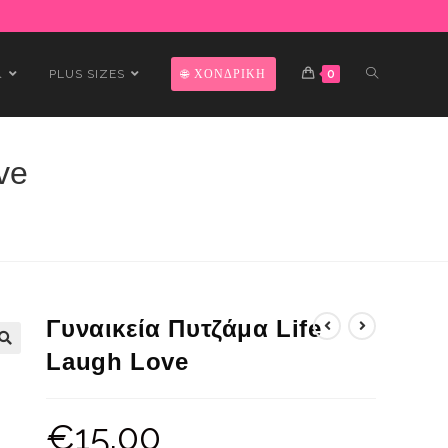
Α
PLUS SIZES
ΧΟΝΔΡΙΚΗ
0
ve
Γυναικεία Πυτζάμα Life
Laugh Love
€
15.00