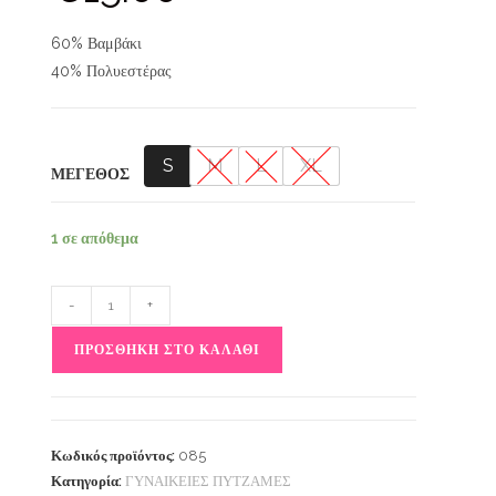
60% Βαμβάκι
40% Πολυεστέρας
S
M
L
XL
ΜΕΓΕΘΟΣ
1 σε απόθεμα
-
+
ΠΡΟΣΘΉΚΗ ΣΤΟ ΚΑΛΆΘΙ
Κωδικός προϊόντος:
085
Κατηγορία:
ΓΥΝΑΙΚΕΙΕΣ ΠΥΤΖΑΜΕΣ