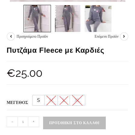
Προηγούμενο Προϊόν
Επόμενο Προϊόν
Πυτζάμα Fleece με Καρδιές
€
25.00
S
M
L
XL
ΜΕΓΕΘΟΣ
-
+
ΠΡΟΣΘΉΚΗ ΣΤΟ ΚΑΛΆΘΙ