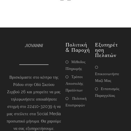
Πολιτική
Εξυπηρέτ
JIOVANNI
& Παροχή
Ηση
Πελατών
Μέθοδος
Πληρωμής
Επικοινωνήστε
Τρόποι
Βρισκόμαστε στο κέντρο της
Μαζί Μας
Αποστολής
Ρόδου στην Οδό Σκεύου
Εντοπισμός
Προϊόντων
Ζερβού 26 και μπορείτε να μας
Παραγγελίας
Πολιτική
τηλεφωνήσετε οποιαδήποτε
Επιστροφών
στιγμή στο 22410-32039 ή να
μας στείλετε στα Social Media
προσωπικό μήνυμα. Θα χαρούμε
να σας εξυπηρετήσουμε.