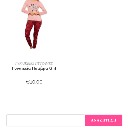
ΕΠΙΛΟΓΉ
ΓΥΝΑΙΚΕΙΕΣ ΠΥΤΖΑΜΕΣ
Γυναικεία Πυτζάμα Girl
€
10.00
ΑΝΑΖΗΤΗΣΗ