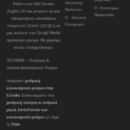
Αποστολής
Ρόδου στην Οδό Σκεύου
Εντοπισμός
Προϊόντων
Ζερβού 26 και μπορείτε να μας
Παραγγελίας
Πολιτική
τηλεφωνήσετε οποιαδήποτε
Επιστροφών
στιγμή στο 22410-32039 ή να
μας στείλετε στα Social Media
προσωπικό μήνυμα. Θα χαρούμε
να σας εξυπηρετήσουμε.
JIOVANNI – Χονδρική &
Λιανική Καλοκαιρινών Ρούχων
Αναζητάτε
χονδρική
καλοκαιρινών ρούχων στην
Ελλάδα
; Ειδικευόμαστε στη
χονδρική πώληση σε ανδρικά
μαγιό, beachwear και
καλοκαιρινών ρούχων
με έδρα
τη
Ρόδο
.