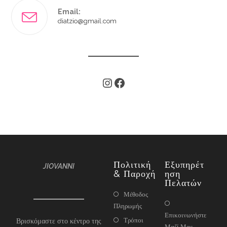
Email:
diatzio@gmail.com
Πολιτική
Εξυπηρέτ
JIOVANNI
& Παροχή
Ηση
Πελατών
Μέθοδος
Πληρωμής
Επικοινωνήστε
Τρόποι
Βρισκόμαστε στο κέντρο της
Μαζί Μας