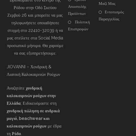
Βρισκόμαστε στο κέντρο της
Μαζί Μας
Αποστολής
Ρόδου στην Οδό Σκεύου
Εντοπισμός
Προϊόντων
Ζερβού 26 και μπορείτε να μας
Παραγγελίας
Πολιτική
τηλεφωνήσετε οποιαδήποτε
Επιστροφών
στιγμή στο 22410-32039 ή να
μας στείλετε στα Social Media
προσωπικό μήνυμα. Θα χαρούμε
να σας εξυπηρετήσουμε.
JIOVANNI – Χονδρική &
Λιανική Καλοκαιρινών Ρούχων
Αναζητάτε
χονδρική
καλοκαιρινών ρούχων στην
Ελλάδα
; Ειδικευόμαστε στη
χονδρική πώληση σε ανδρικά
μαγιό, beachwear και
καλοκαιρινών ρούχων
με έδρα
τη
Ρόδο
.