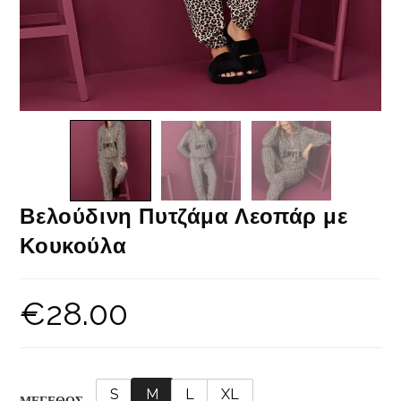
Βελούδινη Πυτζάμα Λεοπάρ με
Κουκούλα
€
28.00
S
M
L
XL
ΜΕΓΕΘΟΣ