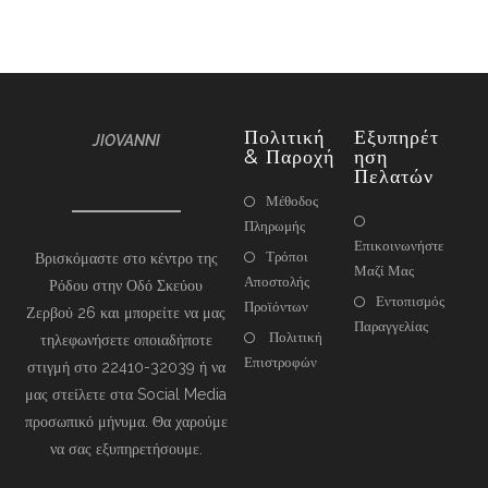
Πολιτική
Εξυπηρέτ
JIOVANNI
& Παροχή
Ηση
Πελατών
Μέθοδος
Πληρωμής
Επικοινωνήστε
Τρόποι
Βρισκόμαστε στο κέντρο της
Μαζί Μας
Αποστολής
Ρόδου στην Οδό Σκεύου
Εντοπισμός
Προϊόντων
Ζερβού 26 και μπορείτε να μας
Παραγγελίας
Πολιτική
τηλεφωνήσετε οποιαδήποτε
Επιστροφών
στιγμή στο 22410-32039 ή να
μας στείλετε στα Social Media
προσωπικό μήνυμα. Θα χαρούμε
να σας εξυπηρετήσουμε.