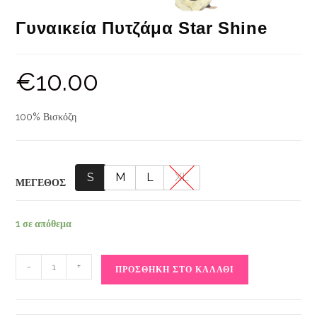
Γυναικεία Πυτζάμα Star Shine
€
10.00
100% Βισκόζη
S
M
L
XL
ΜΕΓΕΘΟΣ
1 σε απόθεμα
-
+
ΠΡΟΣΘΉΚΗ ΣΤΟ ΚΑΛΆΘΙ