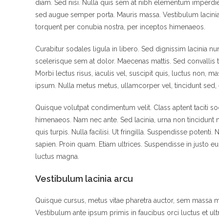
diam. Sed nisi. Nulla quis sem at nibh elementum imperdiet
sed augue semper porta. Mauris massa. Vestibulum lacinia a
torquent per conubia nostra, per inceptos himenaeos.
Curabitur sodales ligula in libero. Sed dignissim lacinia n
scelerisque sem at dolor. Maecenas mattis. Sed convallis tr
Morbi lectus risus, iaculis vel, suscipit quis, luctus non, ma
ipsum. Nulla metus metus, ullamcorper vel, tincidunt sed, 
Quisque volutpat condimentum velit. Class aptent taciti so
himenaeos. Nam nec ante. Sed lacinia, urna non tincidunt m
quis turpis. Nulla facilisi. Ut fringilla. Suspendisse potent
sapien. Proin quam. Etiam ultrices. Suspendisse in justo e
luctus magna.
Vestibulum lacinia arcu
Quisque cursus, metus vitae pharetra auctor, sem massa 
Vestibulum ante ipsum primis in faucibus orci luctus et ult