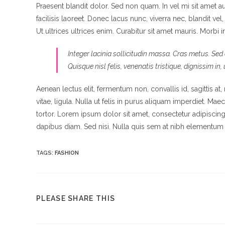
Praesent blandit dolor. Sed non quam. In vel mi sit amet
facilisis laoreet. Donec lacus nunc, viverra nec, blandit ve
Ut ultrices ultrices enim. Curabitur sit amet mauris. Morbi in
Integer lacinia sollicitudin massa. Cras metus. Sed a
Quisque nisl felis, venenatis tristique, dignissim in,
Aenean lectus elit, fermentum non, convallis id, sagittis at, 
vitae, ligula. Nulla ut felis in purus aliquam imperdiet. Ma
tortor. Lorem ipsum dolor sit amet, consectetur adipiscing 
dapibus diam. Sed nisi. Nulla quis sem at nibh elementum i
TAGS
:
FASHION
PLEASE SHARE THIS