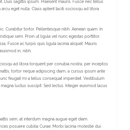
. Duis sagittis ipsum. Praesent mauris. Fusce nec tellus
rcu eget nulla. Class aptent taciti sociosqu ad litora
unc. Curabitur tortor. Pellentesque nibh. Aenean quam. In
istique sem. Proin ut ligula vel nunc egestas porttitor.
ssa. Fusce ac turpis quis ligula lacinia aliquet. Mauris
euismod in, nibh.
ciosqu ad litora torquent per conubia nostra, per inceptos
attis, tortor neque adipiscing diam, a cursus ipsum ante
i. Nunc feugiat mi a tellus consequat imperdiet. Vestibulum
u magna luctus suscipit. Sed lectus. Integer euismod lacus
mattis sem, at interdum magna augue eget diam.
rices posuere cubilia Curae; Morbi lacinia molestie dui.