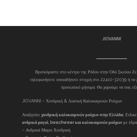
JIOVANNI
Βρισκόμαστε στο κέντρο της Ρόδου στην Οδό Σκεύου Ζερ
τηλεφωνήσετε οποιαδήποτε στιγμή στο 22410-32039 ή να 
προσωπικό μήνυμα. Θα χαρούμε να σας εξ
JIOVANNI – Χονδρική & Λιανική Καλοκαιρινών Ρούχων
Αναζητάτε
χονδρική καλοκαιρινών ρούχων στην Ελλάδα
; Ειδικ
ανδρικά μαγιό, beachwear και καλοκαιρινών ρούχων
με έδρα
– Ανδρικά Μαγιο Χονδρική