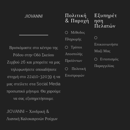
Πολιτική
Εξυπηρέτ
JIOVANNI
& Παροχή
Ηση
Πελατών
Μέθοδος
Πληρωμής
Επικοινωνήστε
Τρόποι
Βρισκόμαστε στο κέντρο της
Μαζί Μας
Αποστολής
Ρόδου στην Οδό Σκεύου
Εντοπισμός
Προϊόντων
Ζερβού 26 και μπορείτε να μας
Παραγγελίας
Πολιτική
τηλεφωνήσετε οποιαδήποτε
Επιστροφών
στιγμή στο 22410-32039 ή να
μας στείλετε στα Social Media
προσωπικό μήνυμα. Θα χαρούμε
να σας εξυπηρετήσουμε.
JIOVANNI – Χονδρική &
Λιανική Καλοκαιρινών Ρούχων