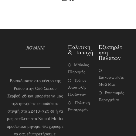
Πολιτική
Εξυπηρέτ
JIOVANNI
& Παροχή
Ηση
Πελατών
Μέθοδος
Πληρωμής
Επικοινωνήστε
Τρόποι
Βρισκόμαστε στο κέντρο της
Μαζί Μας
Αποστολής
Ρόδου στην Οδό Σκεύου
Εντοπισμός
Προϊόντων
Ζερβού 26 και μπορείτε να μας
Παραγγελίας
Πολιτική
τηλεφωνήσετε οποιαδήποτε
Επιστροφών
στιγμή στο 22410-32039 ή να
μας στείλετε στα Social Media
προσωπικό μήνυμα. Θα χαρούμε
να σας εξυπηρετήσουμε.