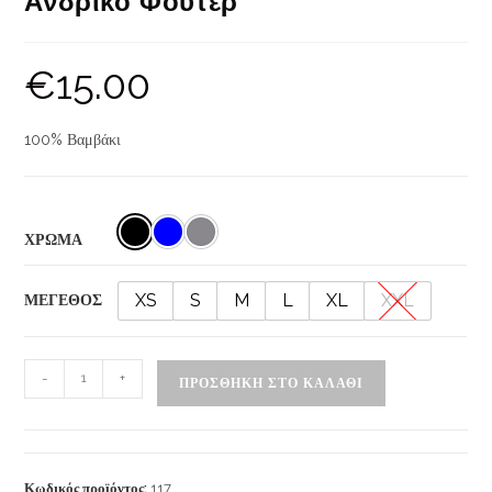
Ανδρικό Φούτερ
€
15.00
100% Βαμβάκι
ΧΡΩΜΑ
XS
S
M
L
XL
XXL
ΜΕΓΕΘΟΣ
-
+
ΠΡΟΣΘΉΚΗ ΣΤΟ ΚΑΛΆΘΙ
Κωδικός προϊόντος:
117