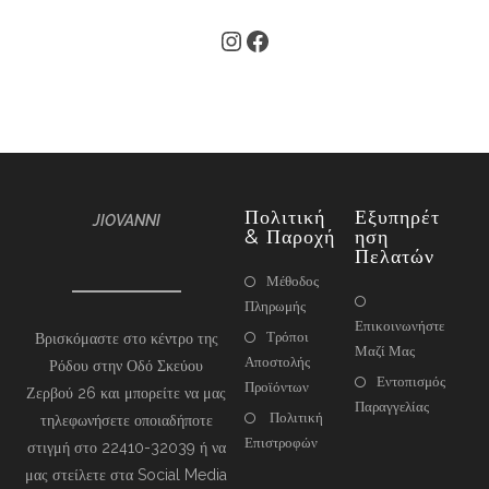
Πολιτική
Εξυπηρέτ
JIOVANNI
& Παροχή
Ηση
Πελατών
Μέθοδος
Πληρωμής
Επικοινωνήστε
Τρόποι
Βρισκόμαστε στο κέντρο της
Μαζί Μας
Αποστολής
Ρόδου στην Οδό Σκεύου
Εντοπισμός
Προϊόντων
Ζερβού 26 και μπορείτε να μας
Παραγγελίας
Πολιτική
τηλεφωνήσετε οποιαδήποτε
Επιστροφών
στιγμή στο 22410-32039 ή να
μας στείλετε στα Social Media