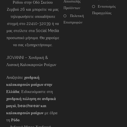
Αποστολής
Ρόδου στην Οδό Σκεύου
Εντοπισμός
Προϊόντων
Ζερβού 26 και μπορείτε να μας
Παραγγελίας
Πολιτική
τηλεφωνήσετε οποιαδήποτε
Επιστροφών
στιγμή στο 22410-32039 ή να
μας στείλετε στα Social Media
προσωπικό μήνυμα. Θα χαρούμε
να σας εξυπηρετήσουμε.
JIOVANNI – Χονδρική &
Λιανική Καλοκαιρινών Ρούχων
Αναζητάτε
χονδρική
καλοκαιρινών ρούχων στην
Ελλάδα
; Ειδικευόμαστε στη
χονδρική πώληση σε ανδρικά
μαγιό, beachwear και
καλοκαιρινών ρούχων
με έδρα
τη
Ρόδο
.