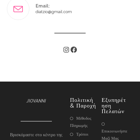
Email:
diatzio@gmail.com
Πολιτική
Εξυπηρέτ
JIOVANNI
& Παροχή
Ηση
Πελατών
Μέθοδος
Πληρωμής
Επικοινωνήστε
Τρόποι
Βρισκόμαστε στο κέντρο της
Μαζί Μας