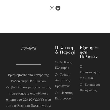
Πολιτική
Εξυπηρέτ
JIOVANNI
& Παροχή
Ηση
Πελατών
Μέθοδος
Πληρωμής
Επικοινωνήστε
Τρόποι
Βρισκόμαστε στο κέντρο της
Μαζί Μας
Αποστολής
Ρόδου στην Οδό Σκεύου
Εντοπισμός
Προϊόντων
Ζερβού 26 και μπορείτε να μας
Παραγγελίας
Πολιτική
τηλεφωνήσετε οποιαδήποτε
Επιστροφών
στιγμή στο 22410-32039 ή να
μας στείλετε στα Social Media