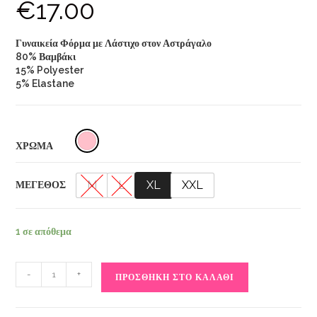
€
17.00
Γυναικεία Φόρμα με Λάστιχο στον Αστράγαλο
80% Βαμβάκι
15% Polyester
5% Elastane
ΧΡΩΜΑ
M
L
XL
XXL
ΜΕΓΕΘΟΣ
1 σε απόθεμα
-
+
ΠΡΟΣΘΉΚΗ ΣΤΟ ΚΑΛΆΘΙ