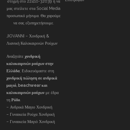
στιγμή στο 22410-32039 ή να
μας στείλετε στα Social Media
προσωπικό μήνυμα. Θα χαρούμε
να σας εξυπηρετήσουμε.
JIOVANNI – Χονδρική &
Λιανική Καλοκαιρινών Ρούχων
Αναζητάτε
χονδρική
καλοκαιρινών ρούχων στην
Ελλάδα
; Ειδικευόμαστε στη
χονδρική πώληση σε ανδρικά
μαγιό, beachwear και
καλοκαιρινών ρούχων
με έδρα
τη
Ρόδο
.
– Ανδρικά Μαγιο Χονδρική
– Γυναικεία Ρούχα Χονδρική
– Γυναικεία Μαγιό Χονδρική