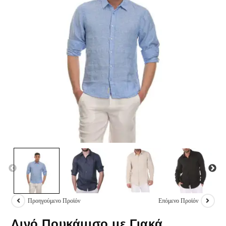
Προηγούμενο Προϊόν
Επόμενο Προϊόν
Λινό Πουκάμισο με Γιακά