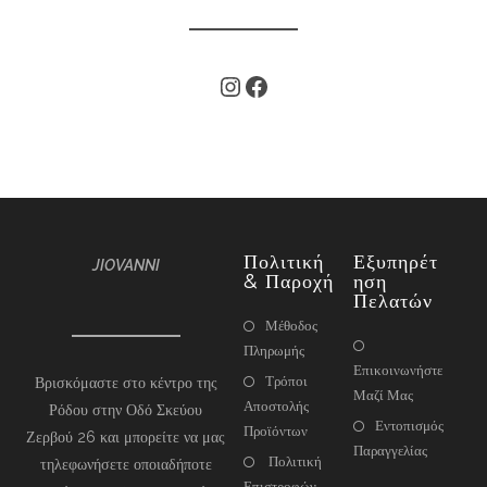
Πολιτική
Εξυπηρέτ
JIOVANNI
& Παροχή
Ηση
Πελατών
Μέθοδος
Πληρωμής
Επικοινωνήστε
Τρόποι
Βρισκόμαστε στο κέντρο της
Μαζί Μας
Αποστολής
Ρόδου στην Οδό Σκεύου
Εντοπισμός
Προϊόντων
Ζερβού 26 και μπορείτε να μας
Παραγγελίας
Πολιτική
τηλεφωνήσετε οποιαδήποτε
Επιστροφών