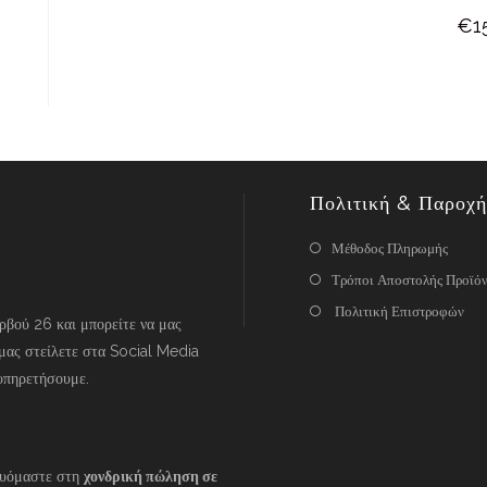
€
1
Πολιτική & Παροχή
Μέθοδος Πληρωμής
Τρόποι Αποστολής Προϊό
Πολιτική Επιστροφών
βού 26 και μπορείτε να μας
μας στείλετε στα Social Media
υπηρετήσουμε.
ευόμαστε στη
χονδρική πώληση σε