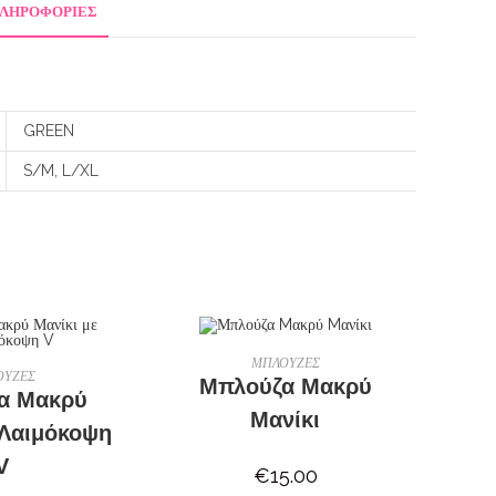
ΠΛΗΡΟΦΟΡΊΕΣ
GREEN
S/M, L/XL
ΕΠΙΛΟΓΉ
ΜΠΛΟΥΖΕΣ
ΛΟΓΉ
ΟΥΖΕΣ
Μπλούζα Mακρύ
α Μακρύ
Mανίκι
 Λαιμόκοψη
V
€
15.00