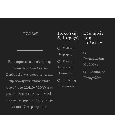
Πολιτική
Εξυπηρέτ
JIOVANNI
& Παροχή
Ηση
Πελατών
Μέθοδος
Πληρωμής
Επικοινωνήστε
Τρόποι
Βρισκόμαστε στο κέντρο της
Μαζί Μας
Αποστολής
Ρόδου στην Οδό Σκεύου
Εντοπισμός
Προϊόντων
Ζερβού 26 και μπορείτε να μας
Παραγγελίας
Πολιτική
τηλεφωνήσετε οποιαδήποτε
Επιστροφών
στιγμή στο 22410-32039 ή να
μας στείλετε στα Social Media
προσωπικό μήνυμα. Θα χαρούμε
να σας εξυπηρετήσουμε.