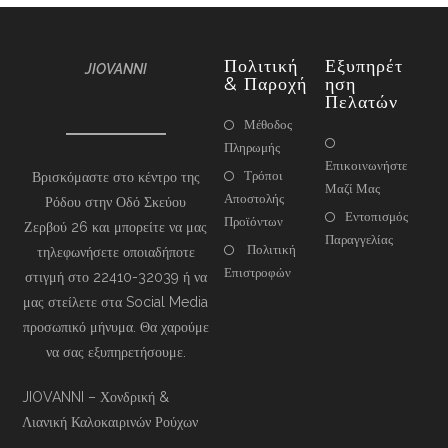
Πολιτική
Εξυπηρέτ
JIOVANNI
& Παροχή
Ηση
Πελατών
Μέθοδος
Πληρωμής
Επικοινωνήστε
Τρόποι
Βρισκόμαστε στο κέντρο της
Μαζί Μας
Αποστολής
Ρόδου στην Οδό Σκεύου
Εντοπισμός
Προϊόντων
Ζερβού 26 και μπορείτε να μας
Παραγγελίας
Πολιτική
τηλεφωνήσετε οποιαδήποτε
Επιστροφών
στιγμή στο 22410-32039 ή να
μας στείλετε στα Social Media
προσωπικό μήνυμα. Θα χαρούμε
να σας εξυπηρετήσουμε.
JIOVANNI – Χονδρική &
Λιανική Καλοκαιρινών Ρούχων