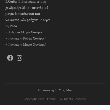
Ελλάδα
; Ειδικευόμαστε στη
χονδρική πώληση σε ανδρικά
μαγιό, beachwear και
καλοκαιρινών ρούχων
με έδρα
τη
Ρόδο
.
– Ανδρικά Μαγιο Χονδρική
– Γυναικεία Ρούχα Χονδρική
– Γυναικεία Μαγιό Χονδρική
Επικοινωνήστε Μαζί Μας
Copyright 2023- Jiovanni - All Rights Reserved