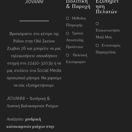
Πολιτική
Εξυπηρέτ
JIOVANNI
& Παροχή
Ηση
Πελατών
Μέθοδος
Πληρωμής
Επικοινωνήστε
Τρόποι
Βρισκόμαστε στο κέντρο της
Μαζί Μας
Αποστολής
Ρόδου στην Οδό Σκεύου
Εντοπισμός
Προϊόντων
Ζερβού 26 και μπορείτε να μας
Παραγγελίας
Πολιτική
τηλεφωνήσετε οποιαδήποτε
Επιστροφών
στιγμή στο 22410-32039 ή να
μας στείλετε στα Social Media
προσωπικό μήνυμα. Θα χαρούμε
να σας εξυπηρετήσουμε.
JIOVANNI – Χονδρική &
Λιανική Καλοκαιρινών Ρούχων
Αναζητάτε
χονδρική
καλοκαιρινών ρούχων στην