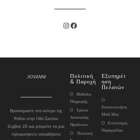
Πολιτική
Εξυπηρέτ
JIOVANNI
& Παροχή
Ηση
Πελατών
Μέθοδος
Πληρωμής
Επικοινωνήστε
Τρόποι
Βρισκόμαστε στο κέντρο της
Μαζί Μας
Αποστολής
Ρόδου στην Οδό Σκεύου
Εντοπισμός
Προϊόντων
Ζερβού 26 και μπορείτε να μας
Παραγγελίας
Πολιτική
τηλεφωνήσετε οποιαδήποτε