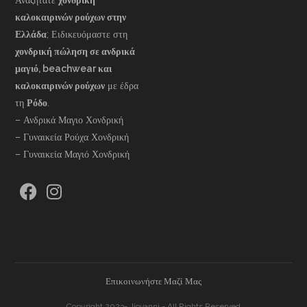
Αναζητάτε
χονδρική
καλοκαιρινών ρούχων στην
Ελλάδα
; Ειδικευόμαστε στη
χονδρική πώληση σε ανδρικά
μαγιό, beachwear και
καλοκαιρινών ρούχων
με έδρα
τη
Ρόδο
.
– Ανδρικά Μαγιο Χονδρική
– Γυναικεία Ρούχα Χονδρική
– Γυναικεία Μαγιό Χονδρική
Επικοινωνήστε Μαζί Μας
Copyright 2023- Jiovanni - All Rights Reserved