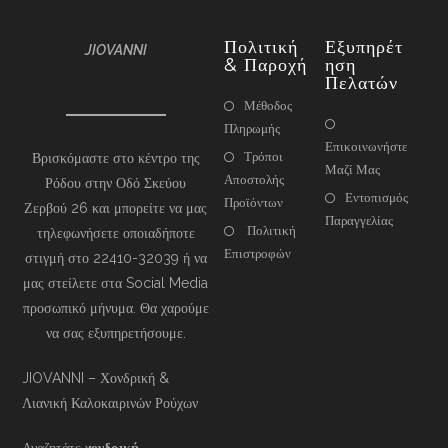
Πολιτική
Εξυπηρέτ
JIOVANNI
& Παροχή
Ηση
Πελατών
Μέθοδος
Πληρωμής
Επικοινωνήστε
Τρόποι
Βρισκόμαστε στο κέντρο της
Μαζί Μας
Αποστολής
Ρόδου στην Οδό Σκεύου
Εντοπισμός
Προϊόντων
Ζερβού 26 και μπορείτε να μας
Παραγγελίας
Πολιτική
τηλεφωνήσετε οποιαδήποτε
Επιστροφών
στιγμή στο 22410-32039 ή να
μας στείλετε στα Social Media
προσωπικό μήνυμα. Θα χαρούμε
να σας εξυπηρετήσουμε.
JIOVANNI – Χονδρική &
Λιανική Καλοκαιρινών Ρούχων