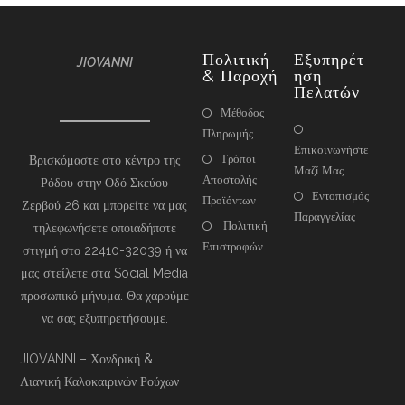
Πολιτική
Εξυπηρέτ
JIOVANNI
& Παροχή
Ηση
Πελατών
Μέθοδος
Πληρωμής
Επικοινωνήστε
Τρόποι
Βρισκόμαστε στο κέντρο της
Μαζί Μας
Αποστολής
Ρόδου στην Οδό Σκεύου
Εντοπισμός
Προϊόντων
Ζερβού 26 και μπορείτε να μας
Παραγγελίας
Πολιτική
τηλεφωνήσετε οποιαδήποτε
Επιστροφών
στιγμή στο 22410-32039 ή να
μας στείλετε στα Social Media
προσωπικό μήνυμα. Θα χαρούμε
να σας εξυπηρετήσουμε.
JIOVANNI – Χονδρική &
Λιανική Καλοκαιρινών Ρούχων